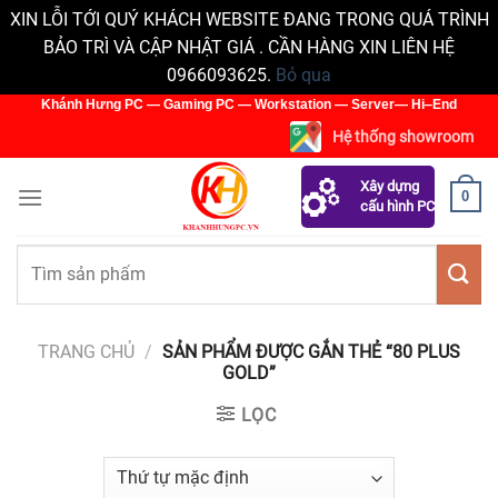
XIN LỖI TỚI QUÝ KHÁCH WEBSITE ĐANG TRONG QUÁ TRÌNH
BẢO TRÌ VÀ CẬP NHẬT GIÁ . CẦN HÀNG XIN LIÊN HỆ
0966093625.
Bỏ qua
Skip
Khánh Hưng PC — Gaming PC — Workstation — Server— Hi‒End
to
Hệ thống showroom
content
Xây dựng
0
cấu hình PC
Tìm
kiếm:
TRANG CHỦ
/
SẢN PHẨM ĐƯỢC GẮN THẺ “80 PLUS
GOLD”
LỌC