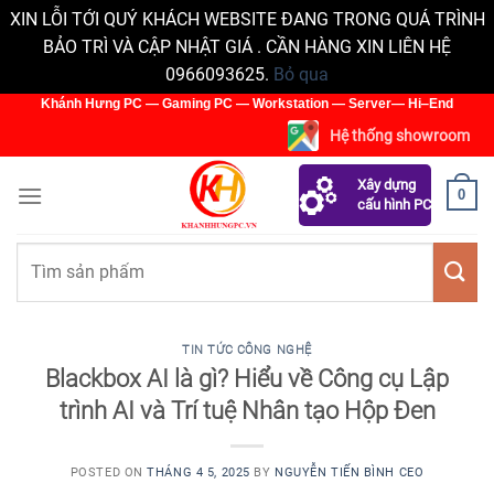
XIN LỖI TỚI QUÝ KHÁCH WEBSITE ĐANG TRONG QUÁ TRÌNH
BẢO TRÌ VÀ CẬP NHẬT GIÁ . CẦN HÀNG XIN LIÊN HỆ
0966093625.
Bỏ qua
Skip
Khánh Hưng PC — Gaming PC — Workstation — Server— Hi‒End
to
Hệ thống showroom
content
Xây dựng
0
cấu hình PC
Tìm
kiếm:
TIN TỨC CÔNG NGHỆ
Blackbox AI là gì? Hiểu về Công cụ Lập
trình AI và Trí tuệ Nhân tạo Hộp Đen
POSTED ON
THÁNG 4 5, 2025
BY
NGUYỄN TIẾN BÌNH CEO