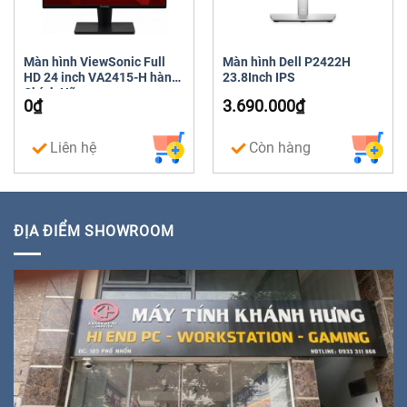
Màn hình ViewSonic Full
Màn hình Dell P2422H
178° vertical / 178°
HD 24 inch VA2415-H hàng
23.8Inch IPS
Góc nhìn
horizontal
Chính Hãng
0
₫
3.690.000
₫
Liên hệ
Còn hàng
53.864 cm x 20.946 cm
Kích
x 37.791 cm (có chân
thước
đế)
ĐỊA ĐIỂM SHOWROOM
Cân nặng
4.53 kg
Phụ kiện
Cáp nguồn, cáp HDMI